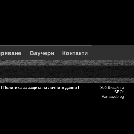
иряване
Ваучери
Контакти
l
Политика за защита на личните данни
l
Уеб Дизайн и
SEO:
Varnaweb.bg