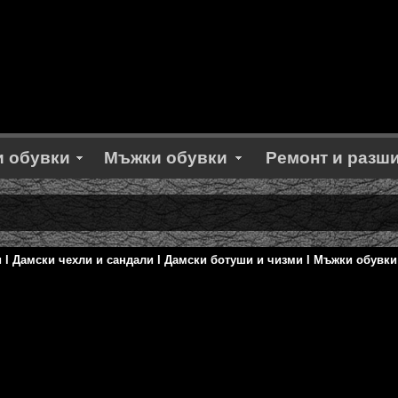
 обувки
Мъжки обувки
Ремонт и разш
и
l
Дамски чехли и сандали
l
Дамски ботуши и чизми
l
Мъжки обувки